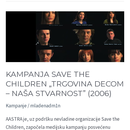
KAMPANJA
SAVE
THE
CHILDREN
„TRGOVINA
DECOM
–
NAŠA
KAMPANJA SAVE THE
STVARNOST”
CHILDREN „TRGOVINA DECOM
(2006)
– NAŠA STVARNOST” (2006)
Kampanje
/
mladenadm1n
AASTRA je, uz podršku nevladine organizacije Save the
Children, započela medijsku kampanju posvećenu