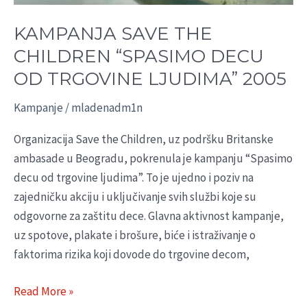
OD
TRGOVINE
KAMPANJA SAVE THE
LJUDIMA”
CHILDREN “SPASIMO DECU
2005
OD TRGOVINE LJUDIMA” 2005
Kampanje
/
mladenadm1n
Organizacija Save the Children, uz podršku Britanske
ambasade u Beogradu, pokrenula je kampanju “Spasimo
decu od trgovine ljudima”. To je ujedno i poziv na
zajedničku akciju i uključivanje svih službi koje su
odgovorne za zaštitu dece. Glavna aktivnost kampanje,
uz spotove, plakate i brošure, biće i istraživanje o
faktorima rizika koji dovode do trgovine decom,
Read More »