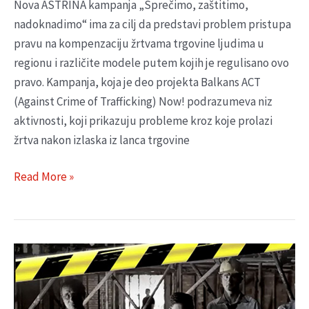
Nova ASTRINA kampanja „Sprečimo, zaštitimo,
nadoknadimo“ ima za cilj da predstavi problem pristupa
pravu na kompenzaciju žrtvama trgovine ljudima u
regionu i različite modele putem kojih je regulisano ovo
pravo. Kampanja, koja je deo projekta Balkans ACT
(Against Crime of Trafficking) Now! podrazumeva niz
aktivnosti, koji prikazuju probleme kroz koje prolazi
žrtva nakon izlaska iz lanca trgovine
Read More »
„STOP
RADNOJ
EKSPLOATACIJI”