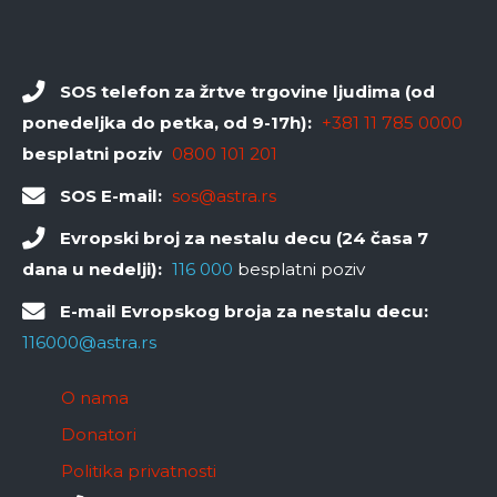
SOS telefon za žrtve trgovine ljudima (od
ponedeljka do petka, od 9-17h):
+381 11 785 0000
besplatni poziv
0800 101 201
SOS E-mail:
sos@astra.rs
Evropski broj za nestalu decu (24 časa 7
dana u nedelji):
116 000
besplatni poziv
E-mail Evropskog broja za nestalu decu:
116000@astra.rs
O nama
Donatori
Politika privatnosti