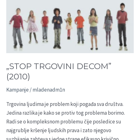
„STOP
TRGOVINI
DECOM”
(2010)
„STOP TRGOVINI DECOM”
(2010)
Kampanje
/
mladenadm1n
Trgovina ljudima je problem koji pogađa sva društva.
Jedina razlika je kako se protiv tog problema borimo.
Radi se o kompleksnom problemu čije posledice su
najgrublje kršenje ljudskih prava i zato njegovo
suzbijanje zahteva s jedne strane efikasno krivično