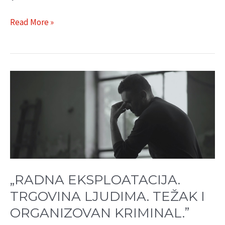
Read More »
„RADNA
EKSPLOATACIJA.
TRGOVINA
LJUDIMA.
TEŽAK
I
ORGANIZOVAN
KRIMINAL.”
„RADNA EKSPLOATACIJA.
2012
TRGOVINA LJUDIMA. TEŽAK I
ORGANIZOVAN KRIMINAL.”