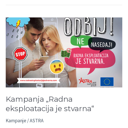
Kampanja
„Radna
eksploatacija
je
stvarna“
Kampanja „Radna
eksploatacija je stvarna“
Kampanje
/
ASTRA