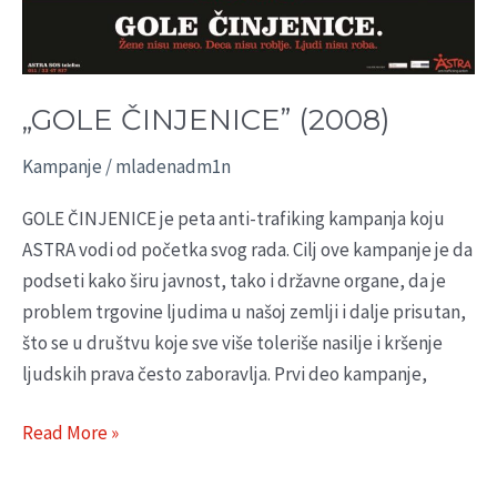
„GOLE ČINJENICE” (2008)
Kampanje
/
mladenadm1n
GOLE ČINJENICE je peta anti-trafiking kampanja koju
ASTRA vodi od početka svog rada. Cilj ove kampanje je da
podseti kako širu javnost, tako i državne organe, da je
problem trgovine ljudima u našoj zemlji i dalje prisutan,
što se u društvu koje sve više toleriše nasilje i kršenje
ljudskih prava često zaboravlja. Prvi deo kampanje,
Read More »