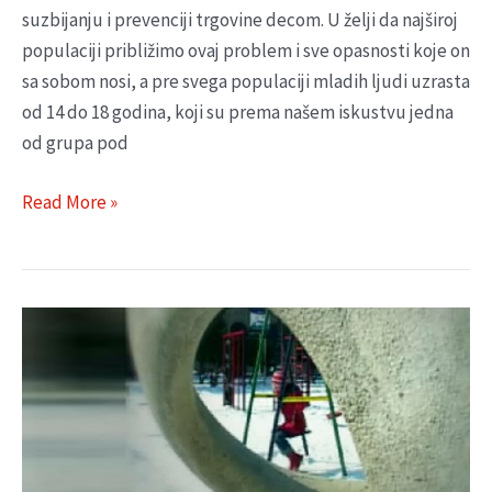
suzbijanju i prevenciji trgovine decom. U želji da najširoj
populaciji približimo ovaj problem i sve opasnosti koje on
sa sobom nosi, a pre svega populaciji mladih ljudi uzrasta
od 14 do 18 godina, koji su prema našem iskustvu jedna
od grupa pod
Read More »
KAMPANJA
SAVE
THE
CHILDREN
“SPASIMO
DECU