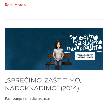
Read More »
„SPREČIMO,
ZAŠTITIMO,
NADOKNADIMO“
(2014)
„SPREČIMO, ZAŠTITIMO,
NADOKNADIMO“ (2014)
Kampanje
/
mladenadm1n