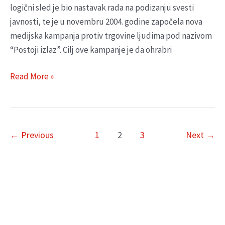
logični sled je bio nastavak rada na podizanju svesti
javnosti, te je u novembru 2004. godine započela nova
medijska kampanja protiv trgovine ljudima pod nazivom
“Postoji izlaz”. Cilj ove kampanje je da ohrabri
Read More »
←
Previous
1
2
3
Next
→