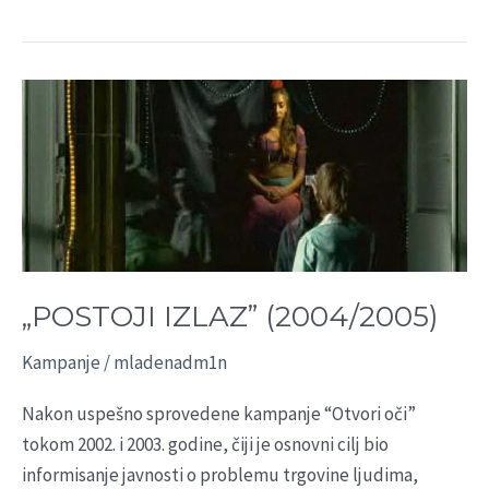
„POSTOJI
IZLAZ”
(2004/2005)
„POSTOJI IZLAZ” (2004/2005)
Kampanje
/
mladenadm1n
Nakon uspešno sprovedene kampanje “Otvori oči”
tokom 2002. i 2003. godine, čiji je osnovni cilj bio
informisanje javnosti o problemu trgovine ljudima,