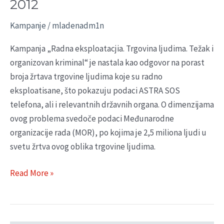
2012
Kampanje
/
mladenadm1n
Kampanja „Radna eksploatacjia. Trgovina ljudima. Težak i
organizovan kriminal“ je nastala kao odgovor na porast
broja žrtava trgovine ljudima koje su radno
eksploatisane, što pokazuju podaci ASTRA SOS
telefona, ali i relevantnih državnih organa. O dimenzijama
ovog problema svedoče podaci Međunarodne
organizacije rada (MOR), po kojima je 2,5 miliona ljudi u
svetu žrtva ovog oblika trgovine ljudima.
Read More »