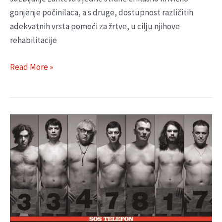
gonjenje počinilaca, a s druge, dostupnost različitih
adekvatnih vrsta pomoći za žrtve, u cilju njihove
rehabilitacije
Read More »
„GOLE
ČINJENICE”
(2008)