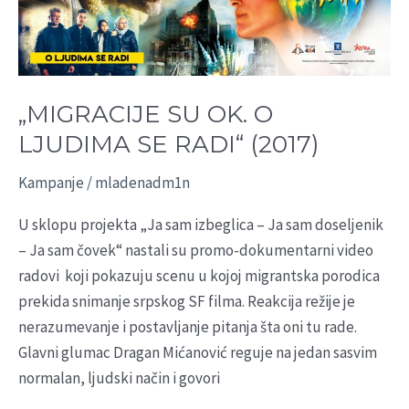
LJUDIMA
SE
RADI“
(2017)
„MIGRACIJE SU OK. O
LJUDIMA SE RADI“ (2017)
Kampanje
/
mladenadm1n
U sklopu projekta „Ja sam izbeglica – Ja sam doseljenik
– Ja sam čovek“ nastali su promo-dokumentarni video
radovi koji pokazuju scenu u kojoj migrantska porodica
prekida snimanje srpskog SF filma. Reakcija režije je
nerazumevanje i postavljanje pitanja šta oni tu rade.
Glavni glumac Dragan Mićanović reguje na jedan sasvim
normalan, ljudski način i govori