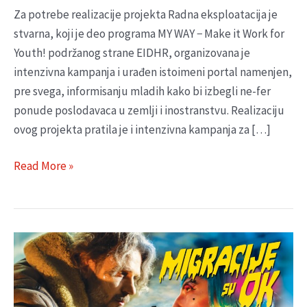
Za potrebe realizacije projekta Radna eksploatacija je
stvarna, koji je deo programa MY WAY − Make it Work for
Youth! podržanog strane EIDHR, organizovana je
intenzivna kampanja i urađen istoimeni portal namenjen,
pre svega, informisanju mladih kako bi izbegli ne-fer
ponude poslodavaca u zemlji i inostranstvu. Realizaciju
ovog projekta pratila je i intenzivna kampanja za […]
Read More »
„MIGRACIJE
SU
OK.
O