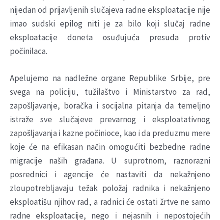
nijedan od prijavljenih slučajeva radne eksploatacije nije
imao sudski epilog niti je za bilo koji slučaj radne
eksploatacije doneta osuđujuća presuda protiv
počinilaca.
Apelujemo na nadležne organe Republike Srbije, pre
svega na policiju, tužilaštvo i Ministarstvo za rad,
zapošljavanje, boračka i socijalna pitanja da temeljno
istraže sve slučajeve prevarnog i eksploatativnog
zapošljavanja i kazne počinioce, kao i da preduzmu mere
koje će na efikasan način omogućiti bezbedne radne
migracije naših građana. U suprotnom, raznorazni
posrednici i agencije će nastaviti da nekažnjeno
zloupotrebljavaju težak položaj radnika i nekažnjeno
eksploatišu njihov rad, a radnici će ostati žrtve ne samo
radne eksploatacije, nego i nejasnih i nepostojećih