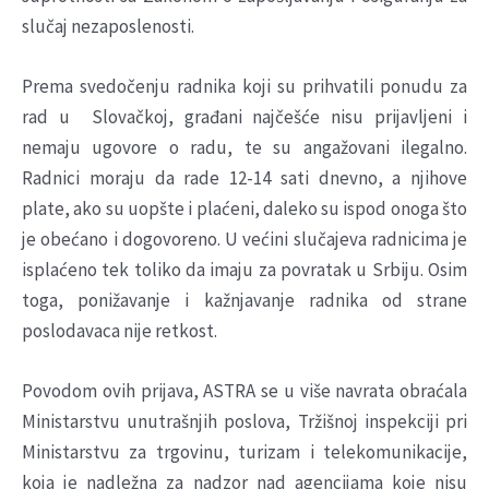
slučaj nezaposlenosti.
Prema svedočenju radnika koji su prihvatili ponudu za
rad u Slovačkoj, građani najčešće nisu prijavljeni i
nemaju ugovore o radu, te su angažovani ilegalno.
Radnici moraju da rade 12-14 sati dnevno, a njihove
plate, ako su uopšte i plaćeni, daleko su ispod onoga što
je obećano i dogovoreno. U većini slučajeva radnicima je
isplaćeno tek toliko da imaju za povratak u Srbiju. Osim
toga, ponižavanje i kažnjavanje radnika od strane
poslodavaca nije retkost.
Povodom ovih prijava, ASTRA se u više navrata obraćala
Ministarstvu unutrašnjih poslova, Tržišnoj inspekciji pri
Ministarstvu za trgovinu, turizam i telekomunikacije,
koja je nadležna za nadzor nad agencijama koje nisu