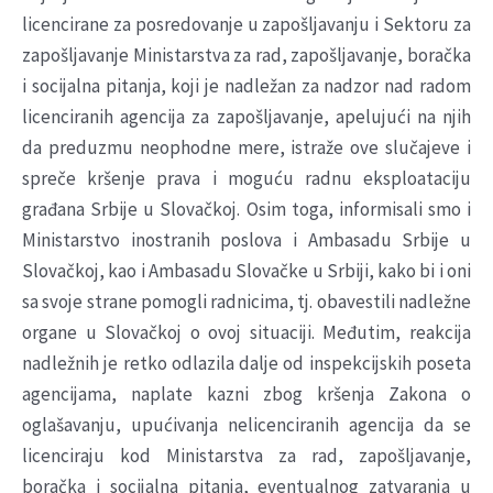
licencirane za posredovanje u zapošljavanju i Sektoru za
zapošljavanje Ministarstva za rad, zapošljavanje, boračka
i socijalna pitanja, koji je nadležan za nadzor nad radom
licenciranih agencija za zapošljavanje, apelujući na njih
da preduzmu neophodne mere, istraže ove slučajeve i
spreče kršenje prava i moguću radnu eksploataciju
građana Srbije u Slovačkoj. Osim toga, informisali smo i
Ministarstvo inostranih poslova i Ambasadu Srbije u
Slovačkoj, kao i Ambasadu Slovačke u Srbiji, kako bi i oni
sa svoje strane pomogli radnicima, tj. obavestili nadležne
organe u Slovačkoj o ovoj situaciji. Međutim, reakcija
nadležnih je retko odlazila dalje od inspekcijskih poseta
agencijama, naplate kazni zbog kršenja Zakona o
oglašavanju, upućivanja nelicenciranih agencija da se
licenciraju kod Ministarstva za rad, zapošljavanje,
boračka i socijalna pitanja, eventualnog zatvaranja u