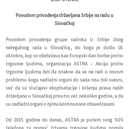
Povodom privođenja državljana Srbije na radu u
Slovačkoj
Povodom privođenja grupe radnika iz Srbije zbog
nelegalnog rada u Slovačkoj, do koga je došlo 18.
oktobra, koji se obeležava kao Evropski dan borbe protiv
trgovine ljudima, organizacija ASTRA – Akcija protiv
trgovine ljudima želi da istakne da se ne radi o novom
problemu koga nadležni organi do sada nisu bili svesni,
već da su slučajevi eksploatacije i kršenja prava naših
državljana u Slovačkoj prisutni već nekoliko godina, a da
su nadležni organi o njima kontinuirano obaveštavani.
Od 2015. godine do danas, ASTRA je putem svog SOS
telefona za pomoć žrtvama trgovine ljudima primila