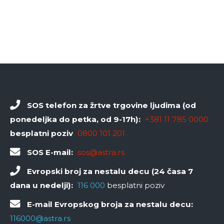
SOS telefon za žrtve trgovine ljudima (od
ponedeljka do petka, od 9-17h):
+381 11 785 0000
besplatni poziv
0800 101 201
SOS E-mail:
sos@astra.rs
Evropski broj za nestalu decu (24 časa 7
dana u nedelji):
116 000
besplatni poziv
E-mail Evropskog broja za nestalu decu:
116000@astra.rs