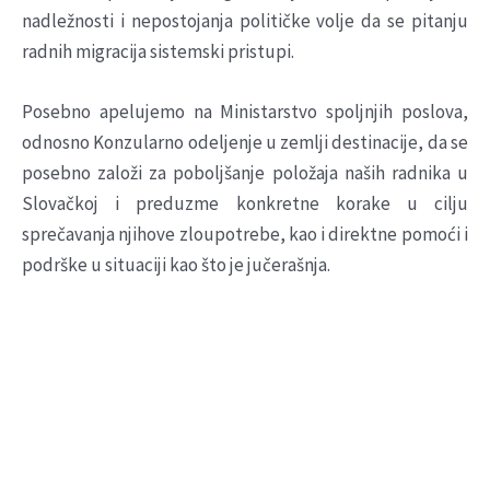
nadležnosti i nepostojanja političke volje da se pitanju
radnih migracija sistemski pristupi.
Posebno apelujemo na Ministarstvo spoljnjih poslova,
odnosno Konzularno odeljenje u zemlji destinacije, da se
posebno založi za poboljšanje položaja naših radnika u
Slovačkoj i preduzme konkretne korake u cilju
sprečavanja njihove zloupotrebe, kao i direktne pomoći i
podrške u situaciji kao što je jučerašnja.