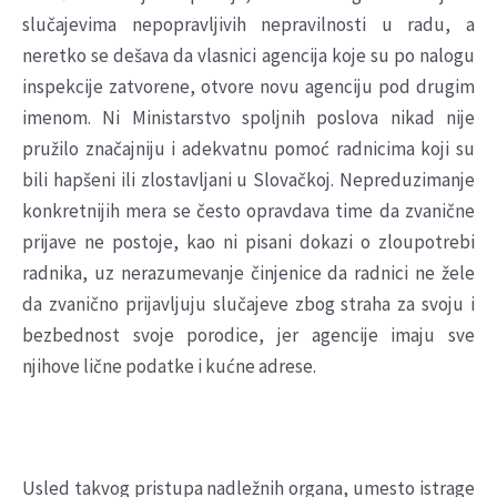
slučajevima nepopravljivih nepravilnosti u radu, a
neretko se dešava da vlasnici agencija koje su po nalogu
inspekcije zatvorene, otvore novu agenciju pod drugim
imenom. Ni Ministarstvo spoljnih poslova nikad nije
pružilo značajniju i adekvatnu pomoć radnicima koji su
bili hapšeni ili zlostavljani u Slovačkoj. Nepreduzimanje
konkretnijih mera se često opravdava time da zvanične
prijave ne postoje, kao ni pisani dokazi o zloupotrebi
radnika, uz nerazumevanje činjenice da radnici ne žele
da zvanično prijavljuju slučajeve zbog straha za svoju i
bezbednost svoje porodice, jer agencije imaju sve
njihove lične podatke i kućne adrese.
Usled takvog pristupa nadležnih organa, umesto istrage