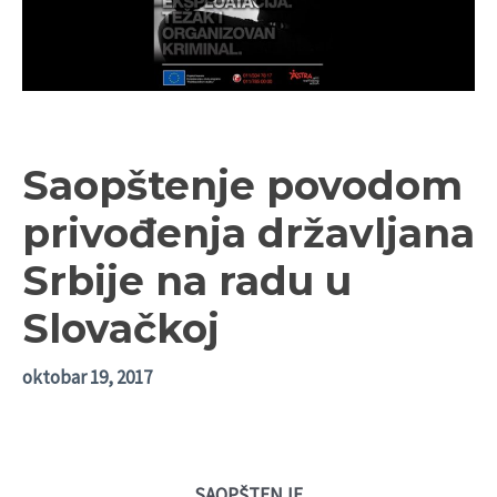
Saopštenje povodom
privođenja državljana
Srbije na radu u
Slovačkoj
oktobar 19, 2017
SAOPŠTENJE