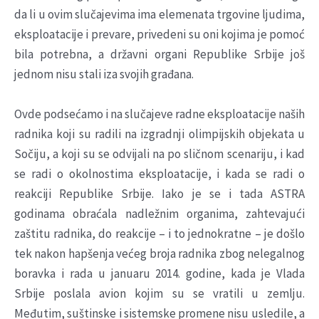
da li u ovim slučajevima ima elemenata trgovine ljudima,
eksploatacije i prevare, privedeni su oni kojima je pomoć
bila potrebna, a državni organi Republike Srbije još
jednom nisu stali iza svojih građana.
Ovde podsećamo i na slučajeve radne eksploatacije naših
radnika koji su radili na izgradnji olimpijskih objekata u
Sočiju, a koji su se odvijali na po sličnom scenariju, i kad
se radi o okolnostima eksploatacije, i kada se radi o
reakciji Republike Srbije. Iako je se i tada ASTRA
godinama obraćala nadležnim organima, zahtevajući
zaštitu radnika, do reakcije – i to jednokratne – je došlo
tek nakon hapšenja većeg broja radnika zbog nelegalnog
boravka i rada u januaru 2014. godine, kada je Vlada
Srbije poslala avion kojim su se vratili u zemlju.
Međutim, suštinske i sistemske promene nisu usledile, a