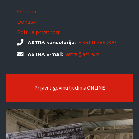
O nama
Donatori
Politika privatnosti
ASTRA kancelarija:
+ 381 11 785 0001
ASTRA E-mail:
astra@astra.rs
Prijavi trgovinu ljudima ONLINE