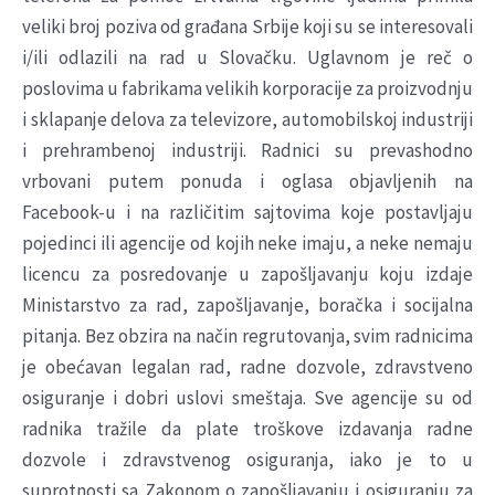
veliki broj poziva od građana Srbije koji su se interesovali
i/ili odlazili na rad u Slovačku. Uglavnom je reč o
poslovima u fabrikama velikih korporacije za proizvodnju
i sklapanje delova za televizore, automobilskoj industriji
i prehrambenoj industriji. Radnici su prevashodno
vrbovani putem ponuda i oglasa objavljenih na
Facebook-u i na različitim sajtovima koje postavljaju
pojedinci ili agencije od kojih neke imaju, a neke nemaju
licencu za posredovanje u zapošljavanju koju izdaje
Ministarstvo za rad, zapošljavanje, boračka i socijalna
pitanja. Bez obzira na način regrutovanja, svim radnicima
je obećavan legalan rad, radne dozvole, zdravstveno
osiguranje i dobri uslovi smeštaja. Sve agencije su od
radnika tražile da plate troškove izdavanja radne
dozvole i zdravstvenog osiguranja, iako je to u
suprotnosti sa Zakonom o zapošljavanju i osiguranju za