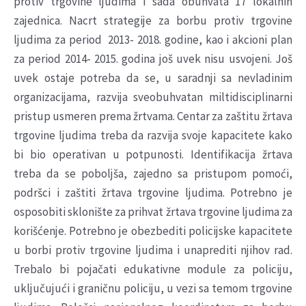
protiv trgovine ljudima i sada obuhvata 17 lokalnih
zajednica. Nacrt strategije za borbu protiv trgovine
ljudima za period 2013- 2018. godine, kao i akcioni plan
za period 2014- 2015. godina još uvek nisu usvojeni. Još
uvek ostaje potreba da se, u saradnji sa nevladinim
organizacijama, razvija sveobuhvatan miltidisciplinarni
pristup usmeren prema žrtvama. Centar za zaštitu žrtava
trgovine ljudima treba da razvija svoje kapacitete kako
bi bio operativan u potpunosti. Identifikacija žrtava
treba da se poboljša, zajedno sa pristupom pomoći,
podršci i zaštiti žrtava trgovine ljudima. Potrebno je
osposobiti sklonište za prihvat žrtava trgovine ljudima za
korišćenje. Potrebno je obezbediti policijske kapacitete
u borbi protiv trgovine ljudima i unaprediti njihov rad.
Trebalo bi pojačati edukativne module za policiju,
uključujući i graničnu policiju, u vezi sa temom trgovine