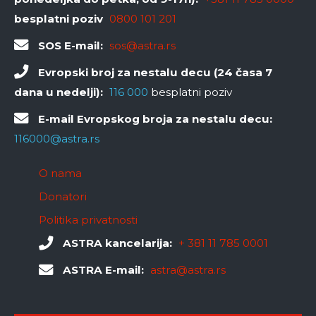
besplatni poziv
0800 101 201
SOS E-mail:
sos@astra.rs
Evropski broj za nestalu decu (24 časa 7
dana u nedelji):
116 000
besplatni poziv
E-mail Evropskog broja za nestalu decu:
116000@astra.rs
O nama
Donatori
Politika privatnosti
ASTRA kancelarija:
+ 381 11 785 0001
ASTRA E-mail:
astra@astra.rs