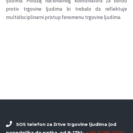
ljudima. Položaj nacionalnog koordinatora za borbu
protiv trgovine ljudima bi trebalo da reflektuje
multidisciplinarni pristup fenomenu trgovine ljudima.
SOS telefon za žrtve trgovine ljudima (od
ponedeljka do petka, od 9-17h):
+381 11 785 0000