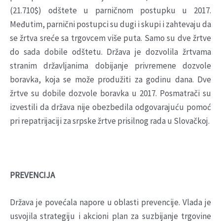
(21.710$) odštete u parničnom postupku u 2017.
Međutim, parnični postupci su dugi i skupi i zahtevaju da
se žrtva sreće sa trgovcem više puta. Samo su dve žrtve
do sada dobile odštetu. Država je dozvolila žrtvama
stranim državljanima dobijanje privremene dozvole
boravka, koja se može produžiti za godinu dana. Dve
žrtve su dobile dozvole boravka u 2017. Posmatrači su
izvestili da država nije obezbedila odgovarajuću pomoć
pri repatrijaciji za srpske žrtve prisilnog rada u Slovačkoj.
PREVENCIJA
Država je povećala napore u oblasti prevencije. Vlada je
usvojila strategiju i akcioni plan za suzbijanje trgovine