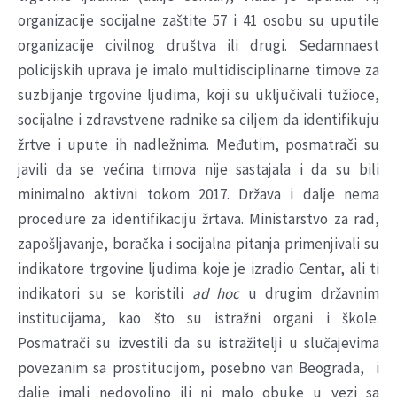
organizacije socijalne zaštite 57 i 41 osobu su uputile
organizacije civilnog društva ili drugi. Sedamnaest
policijskih uprava je imalo multidisciplinarne timove za
suzbijanje trgovine ljudima, koji su uključivali tužioce,
socijalne i zdravstvene radnike sa ciljem da identifikuju
žrtve i upute ih nadležnima. Međutim, posmatrači su
javili da se većina timova nije sastajala i da su bili
minimalno aktivni tokom 2017. Država i dalje nema
procedure za identifikaciju žrtava. Ministarstvo za rad,
zapošljavanje, boračka i socijalna pitanja primenjivali su
indikatore trgovine ljudima koje je izradio Centar, ali ti
indikatori su se koristili
ad hoc
u drugim državnim
institucijama, kao što su istražni organi i škole.
Posmatrači su izvestili da su istražitelji u slučajevima
povezanim sa prostitucijom, posebno van Beograda, i
dalje imali nedovoljno ili ni malo obuke u vezi sa