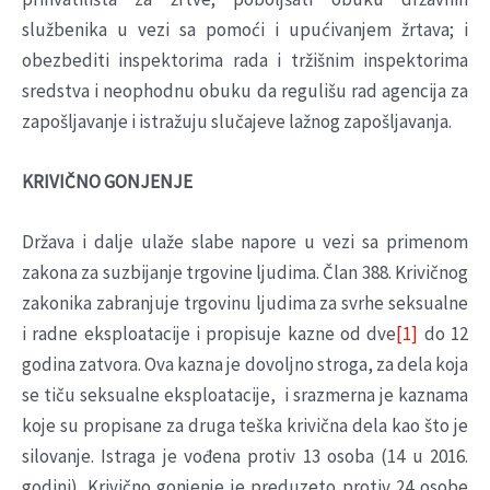
službenika u vezi sa pomoći i upućivanjem žrtava; i
obezbediti inspektorima rada i tržišnim inspektorima
sredstva i neophodnu obuku da regulišu rad agencija za
zapošljavanje i istražuju slučajeve lažnog zapošljavanja.
KRIVIČNO GONJENJE
Država i dalje ulaže slabe napore u vezi sa primenom
zakona za suzbijanje trgovine ljudima. Član 388. Krivičnog
zakonika zabranjuje trgovinu ljudima za svrhe seksualne
i radne eksploatacije i propisuje kazne od dve
[1]
do 12
godina zatvora. Ova kazna je dovoljno stroga, za dela koja
se tiču seksualne eksploatacije, i srazmerna je kaznama
koje su propisane za druga teška krivična dela kao što je
silovanje. Istraga je vođena protiv 13 osoba (14 u 2016.
godini). Krivično gonjenje je preduzeto protiv 24 osobe