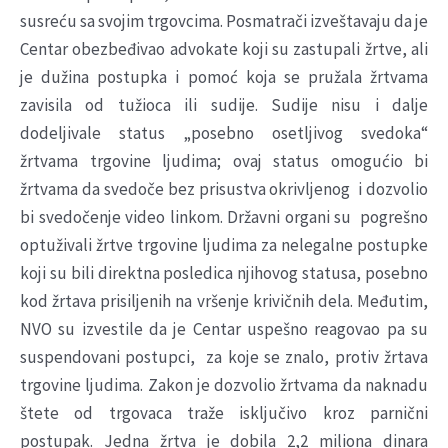
susreću sa svojim trgovcima. Posmatrači izveštavaju da je
Centar obezbeđivao advokate koji su zastupali žrtve, ali
je dužina postupka i pomoć koja se pružala žrtvama
zavisila od tužioca ili sudije. Sudije nisu i dalje
dodeljivale status „posebno osetljivog svedoka“
žrtvama trgovine ljudima; ovaj status omogućio bi
žrtvama da svedoče bez prisustva okrivljenog i dozvolio
bi svedočenje video linkom. Državni organi su pogrešno
optuživali žrtve trgovine ljudima za nelegalne postupke
koji su bili direktna posledica njihovog statusa, posebno
kod žrtava prisiljenih na vršenje krivičnih dela. Međutim,
NVO su izvestile da je Centar uspešno reagovao pa su
suspendovani postupci, za koje se znalo, protiv žrtava
trgovine ljudima. Zakon je dozvolio žrtvama da naknadu
štete od trgovaca traže isključivo kroz parnični
postupak. Jedna žrtva je dobila 2,2 miliona dinara