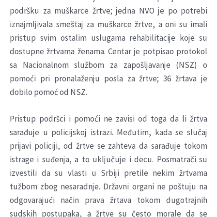
podršku za muškarce žrtve; jedna NVO je po potrebi
iznajmljivala smeštaj za muškarce žrtve, a oni su imali
pristup svim ostalim uslugama rehabilitacije koje su
dostupne žrtvama ženama. Centar je potpisao protokol
sa Nacionalnom službom za zapošljavanje (NSZ) o
pomoći pri pronalaženju posla za žrtve; 36 žrtava je
dobilo pomoć od NSZ.
Pristup podršci i pomoći ne zavisi od toga da li žrtva
sarađuje u policijskoj istrazi. Međutim, kada se slučaj
prijavi policiji, od žrtve se zahteva da sarađuje tokom
istrage i suđenja, a to uključuje i decu. Posmatrači su
izvestili da su vlasti u Srbiji pretile nekim žrtvama
tužbom zbog nesaradnje. Državni organi ne poštuju na
odgovarajući način prava žrtava tokom dugotrajnih
sudskih postupaka, a žrtve su često morale da se