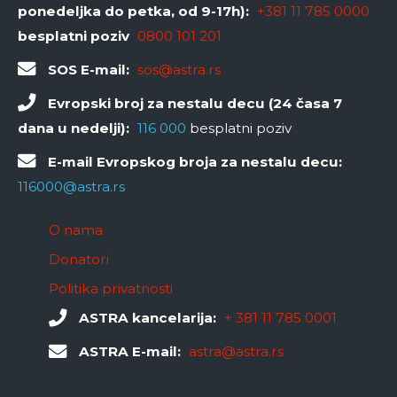
ponedeljka do petka, od 9-17h):
+381 11 785 0000
besplatni poziv
0800 101 201
SOS E-mail:
sos@astra.rs
Evropski broj za nestalu decu (24 časa 7
dana u nedelji):
116 000
besplatni poziv
E-mail Evropskog broja za nestalu decu:
116000@astra.rs
O nama
Donatori
Politika privatnosti
ASTRA kancelarija:
+ 381 11 785 0001
ASTRA E-mail:
astra@astra.rs