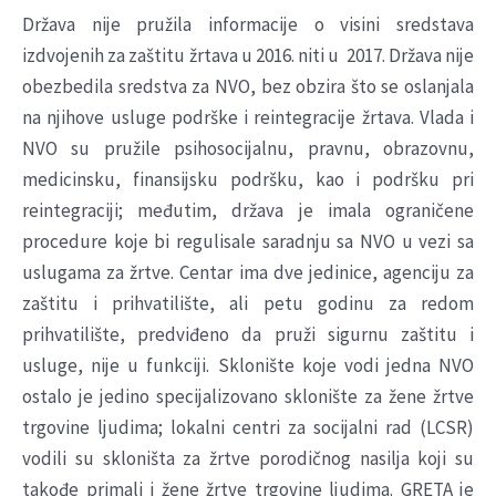
Država nije pružila informacije o visini sredstava
izdvojenih za zaštitu žrtava u 2016. niti u 2017. Država nije
obezbedila sredstva za NVO, bez obzira što se oslanjala
na njihove usluge podrške i reintegracije žrtava. Vlada i
NVO su pružile psihosocijalnu, pravnu, obrazovnu,
medicinsku, finansijsku podršku, kao i podršku pri
reintegraciji; međutim, država je imala ograničene
procedure koje bi regulisale saradnju sa NVO u vezi sa
uslugama za žrtve. Centar ima dve jedinice, agenciju za
zaštitu i prihvatilište, ali petu godinu za redom
prihvatilište, predviđeno da pruži sigurnu zaštitu i
usluge, nije u funkciji. Sklonište koje vodi jedna NVO
ostalo je jedino specijalizovano sklonište za žene žrtve
trgovine ljudima; lokalni centri za socijalni rad (LCSR)
vodili su skloništa za žrtve porodičnog nasilja koji su
takođe primali i žene žrtve trgovine ljudima. GRETA je