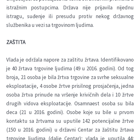
istražnim postupcima. Država nije prijavila nijednu
istragu, suđenje ili presudu protiv nekog državnog
službenika u vezi sa trgovinom ljudima.
ZAŠTITA
Vlada je održala napore za zaštitu žrtava. Identifikovano
je 40 žrtava trgovine ljudima (49 u 2016. godini). Od tog
broja, 21 osoba je bila žrtva trgovine za svrhe seksualne
eksploatacije, 4 osobe žrtve prisilnog prosjačenja, jedna
osoba žrtva prinude na vršenje krivičnih dela i 10 žrtve
drugih vidova eksploatacije. Osamnaest osoba su bila
deca (21 u 2016. godini). Osobe koje su bile u prvom
kontaktu sa žrtvama su uputile 142 potencijalne žrtve
(150 u 2016. godini) u državni Centar za žaštitu žrtava
trgovine ljudima (dalje Centar); vlada je uputila 44;