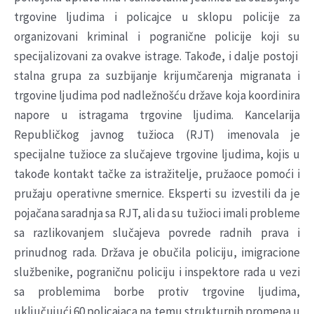
trgovine ljudima i policajce u sklopu policije za
organizovani kriminal i pogranične policije koji su
specijalizovani za ovakve istrage. Takođe, i dalje postoji
stalna grupa za suzbijanje krijumčarenja migranata i
trgovine ljudima pod nadležnošću države koja koordinira
napore u istragama trgovine ljudima. Kancelarija
Republičkog javnog tužioca (RJT) imenovala je
specijalne tužioce za slučajeve trgovine ljudima, kojis u
takođe kontakt tačke za istražitelje, pružaoce pomoći i
pružaju operativne smernice. Eksperti su izvestili da je
pojačana saradnja sa RJT, ali da su tužioci imali probleme
sa razlikovanjem slučajeva povrede radnih prava i
prinudnog rada. Država je obučila policiju, imigracione
službenike, pograničnu policiju i inspektore rada u vezi
sa problemima borbe protiv trgovine ljudima,
uključujući 60 policajaca na temu strukturnih promena u