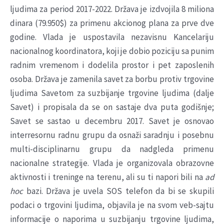
ljudima za period 2017-2022. Država je izdvojila 8 miliona
dinara (79.950$) za primenu akcionog plana za prve dve
godine. Vlada je uspostavila nezavisnu Kancelariju
nacionalnog koordinatora, koji je dobio poziciju sa punim
radnim vremenom i dodelila prostor i pet zaposlenih
osoba. Država je zamenila savet za borbu protiv trgovine
ljudima Savetom za suzbijanje trgovine ljudima (dalje
Savet) i propisala da se on sastaje dva puta godišnje;
Savet se sastao u decembru 2017. Savet je osnovao
interresornu radnu grupu da osnaži saradnju i posebnu
multi-disciplinarnu grupu da nadgleda primenu
nacionalne strategije. Vlada je organizovala obrazovne
aktivnosti i treninge na terenu, ali su ti napori bili na
ad
hoc
bazi. Država je uvela SOS telefon da bi se skupili
podaci o trgovini ljudima, objavila je na svom veb-sajtu
informacije o naporima u suzbijanju trgovine ljudima,