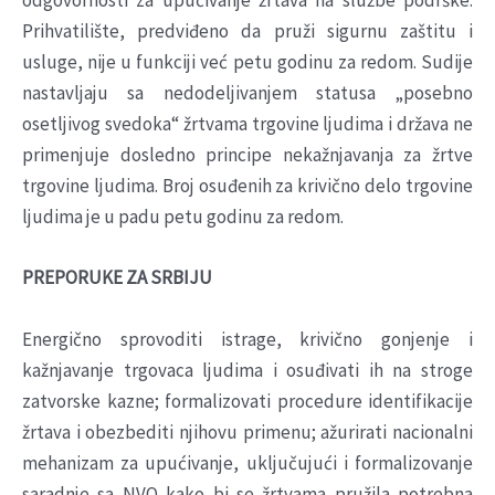
odgovornosti za upućivanje žrtava na službe podrške.
Prihvatilište, predviđeno da pruži sigurnu zaštitu i
usluge, nije u funkciji već petu godinu za redom. Sudije
nastavljaju sa nedodeljivanjem statusa „posebno
osetljivog svedoka“ žrtvama trgovine ljudima i država ne
primenjuje dosledno principe nekažnjavanja za žrtve
trgovine ljudima. Broj osuđenih za krivično delo trgovine
ljudima je u padu petu godinu za redom.
PREPORUKE ZA SRBIJU
Energično sprovoditi istrage, krivično gonjenje i
kažnjavanje trgovaca ljudima i osuđivati ih na stroge
zatvorske kazne; formalizovati procedure identifikacije
žrtava i obezbediti njihovu primenu; ažurirati nacionalni
mehanizam za upućivanje, uključujući i formalizovanje
saradnje sa NVO kako bi se žrtvama pružila potrebna