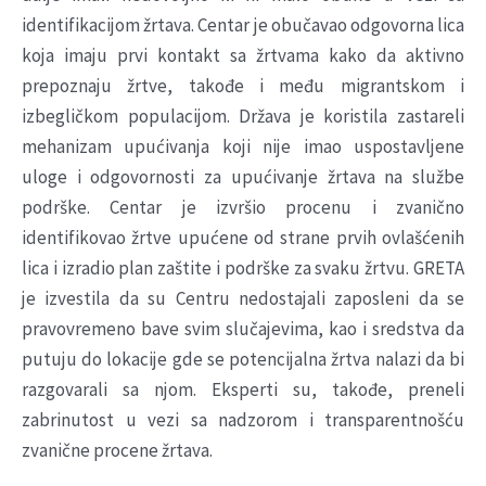
identifikacijom žrtava. Centar je obučavao odgovorna lica
koja imaju prvi kontakt sa žrtvama kako da aktivno
prepoznaju žrtve, takođe i među migrantskom i
izbegličkom populacijom. Država je koristila zastareli
mehanizam upućivanja koji nije imao uspostavljene
uloge i odgovornosti za upućivanje žrtava na službe
podrške. Centar je izvršio procenu i zvanično
identifikovao žrtve upućene od strane prvih ovlašćenih
lica i izradio plan zaštite i podrške za svaku žrtvu. GRETA
je izvestila da su Centru nedostajali zaposleni da se
pravovremeno bave svim slučajevima, kao i sredstva da
putuju do lokacije gde se potencijalna žrtva nalazi da bi
razgovarali sa njom. Eksperti su, takođe, preneli
zabrinutost u vezi sa nadzorom i transparentnošću
zvanične procene žrtava.