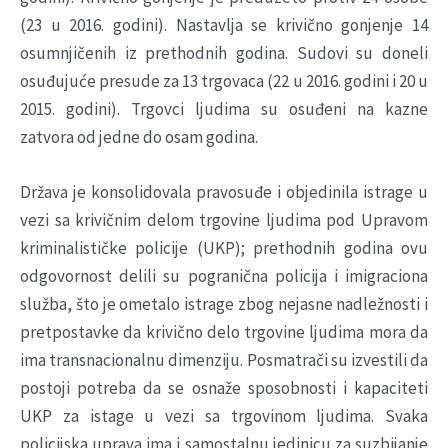
(23 u 2016. godini). Nastavlja se krivično gonjenje 14
osumnjičenih iz prethodnih godina. Sudovi su doneli
osuđujuće presude za 13 trgovaca (22 u 2016. godini i 20 u
2015. godini). Trgovci ljudima su osuđeni na kazne
zatvora od jedne do osam godina.
Država je konsolidovala pravosuđe i objedinila istrage u
vezi sa krivičnim delom trgovine ljudima pod Upravom
kriminalističke policije (UKP); prethodnih godina ovu
odgovornost delili su pogranična policija i imigraciona
služba, što je ometalo istrage zbog nejasne nadležnosti i
pretpostavke da krivično delo trgovine ljudima mora da
ima transnacionalnu dimenziju. Posmatrači su izvestili da
postoji potreba da se osnaže sposobnosti i kapaciteti
UKP za istage u vezi sa trgovinom ljudima. Svaka
policijska uprava ima i samostalnu jedinicu za suzbijanje