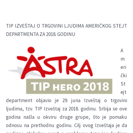
TIP IZVEŠTAJ O TRGOVINI LJUDIMA AMERIČKOG STEJT
DEPARTMENTA ZA 2018. GODINU
A
m
eri
čki
St
ejt
department objavio je 29. juna Izveštaj o trgovini
ljudima, tzv. TIP Izveštaj za 2018. godinu. Srbija se ove
godina našla u okviru druge grupe, što je pomaku
odnosu na prethodnu godinu. Cilj ovog Izveštaja je da