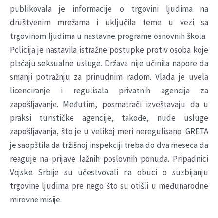
publikovala je informacije o trgovini ljudima na
društvenim mrežama i uključila teme u vezi sa
trgovinom ljudima u nastavne programe osnovnih škola.
Policija je nastavila istražne postupke protiv osoba koje
plaćaju seksualne usluge. Država nije učinila napore da
smanji potražnju za prinudnim radom. Vlada je uvela
licenciranje i regulisala privatnih agencija za
zapošljavanje. Međutim, posmatrači izveštavaju da u
praksi turističke agencije, takođe, nude usluge
zapošljavanja, što je u velikoj meri neregulisano. GRETA
je saopštila da tržišnoj inspekciji treba do dva meseca da
reaguje na prijave lažnih poslovnih ponuda. Pripadnici
Vojske Srbije su učestvovali na obuci o suzbijanju
trgovine ljudima pre nego što su otišli u međunarodne
mirovne misije.