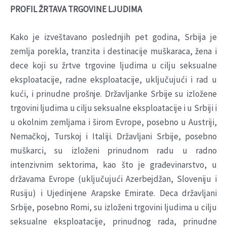
PROFIL ŽRTAVA TRGOVINE LJUDIMA
Kako je izveštavano poslednjih pet godina, Srbija je
zemlja porekla, tranzita i destinacije muškaraca, žena i
dece koji su žrtve trgovine ljudima u cilju seksualne
eksploatacije, radne eksploatacije, uključujući i rad u
kući, i prinudne prošnje. Državljanke Srbije su izložene
trgovini ljudima u cilju seksualne eksploatacije i u Srbiji i
u okolnim zemljama i širom Evrope, posebno u Austriji,
Nemačkoj, Turskoj i Italiji. Državljani Srbije, posebno
muškarci, su izloženi prinudnom radu u radno
intenzivnim sektorima, kao što je građevinarstvo, u
državama Evrope (uključujući Azerbejdžan, Sloveniju i
Rusiju) i Ujedinjene Arapske Emirate. Deca državljani
Srbije, posebno Romi, su izloženi trgovini ljudima u cilju
seksualne eksploatacije, prinudnog rada, prinudne