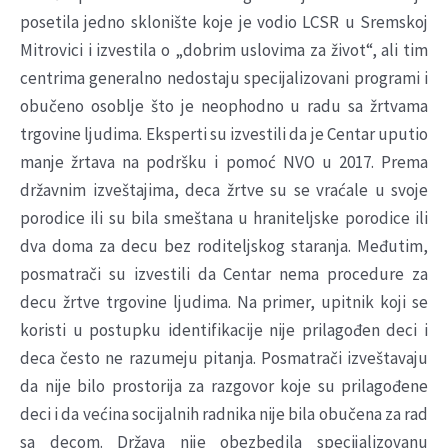
posetila jedno sklonište koje je vodio LCSR u Sremskoj
Mitrovici i izvestila o „dobrim uslovima za život“, ali tim
centrima generalno nedostaju specijalizovani programi i
obučeno osoblje što je neophodno u radu sa žrtvama
trgovine ljudima. Eksperti su izvestili da je Centar uputio
manje žrtava na podršku i pomoć NVO u 2017. Prema
državnim izveštajima, deca žrtve su se vraćale u svoje
porodice ili su bila smeštana u hraniteljske porodice ili
dva doma za decu bez roditeljskog staranja. Međutim,
posmatrači su izvestili da Centar nema procedure za
decu žrtve trgovine ljudima. Na primer, upitnik koji se
koristi u postupku identifikacije nije prilagođen deci i
deca često ne razumeju pitanja. Posmatrači izveštavaju
da nije bilo prostorija za razgovor koje su prilagođene
deci i da većina socijalnih radnika nije bila obučena za rad
sa decom. Država nije obezbedila specijalizovanu