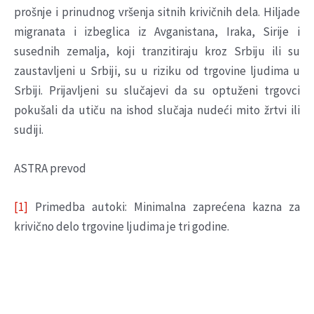
prošnje i prinudnog vršenja sitnih krivičnih dela. Hiljade
migranata i izbeglica iz Avganistana, Iraka, Sirije i
susednih zemalja, koji tranzitiraju kroz Srbiju ili su
zaustavljeni u Srbiji, su u riziku od trgovine ljudima u
Srbiji. Prijavljeni su slučajevi da su optuženi trgovci
pokušali da utiču na ishod slučaja nudeći mito žrtvi ili
sudiji.
ASTRA prevod
[1]
Primedba autoki: Minimalna zaprećena kazna za
krivično delo trgovine ljudima je tri godine.