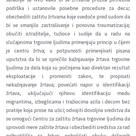
podrška i ustanovile posebne procedure za decu;
obezbediti zaštitu žrtvama koje svedoče pred sudom da
bi se smanjilo zastrašivanje i ponovna traumatizacija;
obučiti istražitelje, tužioce i sudije da u radu na
slučajevima trgovine ljudima primenjuju princip u čijem
je centru žrtva; u potpunosti primenjivati pisana
uputstva da bi se sprečilo kažnjavanje žrtava trgovine
ljudima za dela koja su počinjena kao direktan rezultat
eksploatacije i promeniti zakon, te propisati
nekažnjavanje žrtava; povećati napor u identifikaciji
žrtava, uključujući njihovu identifikaciju među
migrantima, izbeglicama i tražiocima azila i decom bez
pratnje koja prose na ulici; odvojiti dovoljna sredstva da
se omogući Centru za zaštitu žrtava trgovine ljudima da
sprovodi mere zaštite žrtava i obezbediti sredstva za rad
prihvatilišta za žrtve; poboljšati obuku državnih