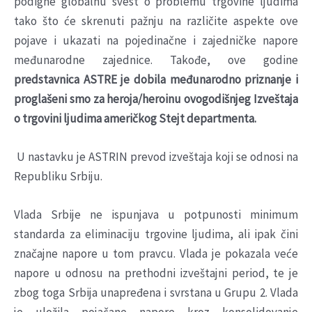
podigne globalnu svest o problemu trgovine ljudima
tako što će skrenuti pažnju na različite aspekte ove
pojave i ukazati na pojedinačne i zajedničke napore
međunarodne zajednice. Takođe, ove godine
predstavnica ASTRE je dobila
međunarodno priznanje i
proglašeni smo
za heroja/heroinu ovogodišnjeg Izveštaja
o trgovini ljudima američkog Stejt departmenta.
U nastavku je ASTRIN prevod izveštaja koji se odnosi na
Republiku Srbiju.
Vlada Srbije ne ispunjava u potpunosti minimum
standarda za eliminaciju trgovine ljudima, ali ipak čini
značajne napore u tom pravcu. Vlada je pokazala veće
napore u odnosu na prethodni izveštajni period, te je
zbog toga Srbija unapređena i svrstana u Grupu 2. Vlada