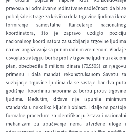
je uložila pojačane napore kroz konsolidovanje
pravosuđa i određivanje jedinstvene nadležnosti da bi se
poboljšale istrage za krivična dela trgovine ljudima i kroz
formiranje samostalne Kancelarije nacionalnog
koordinatora, što je zapravo uzdiglo poziciju
nacionalnog koordinatora za suzbijanje trgovine ljudima
na nivo angažovanja sa punim radnim vremenom. Vlada je
usvojila strategiju borbe protiv trgovine ljudima i akcioni
plan, obezbedila 8 miliona dinara (79.950$) za njegovu
primenu i dala mandat rekonstruisanom Savetu za
suzbijanje trgovine ljudima da se sastaje bar dva puta
godišnje i koordinira naporima za borbu protiv trgovine
ljudima. Međutim, država nije ispunila minimum
standarda u nekoliko ključnih oblasti. I dalje ne postoje
formalne procedure za identifikaciju žrtava i nacionalni
mehanizam za upućivanje nema utvrđene uloge i