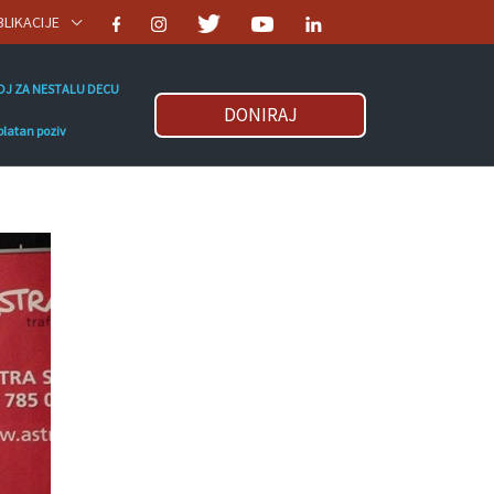
BLIKACIJE
OJ ZA NESTALU DECU
DONIRAJ
platan poziv