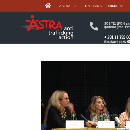
ASTRA
TRGOVINA LJUDIMA
SOS TELEFON za ž
ljudima (Pon–Pet
+ 381 11 785 0
0
Besplatni poziv