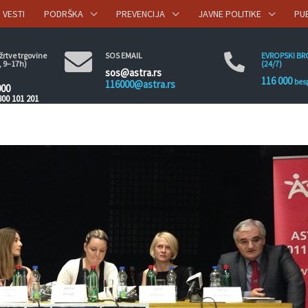
VESTI
PODRŠKA
PREVENCIJA
JAVNE POLITIKE
PU
rtve trgovine
SOS EMAIL
EVROPSKI BR
, 9–17h)
(24/7)
sos@astra.rs
116 000
bes
116000@astra.rs
000
800 101 201