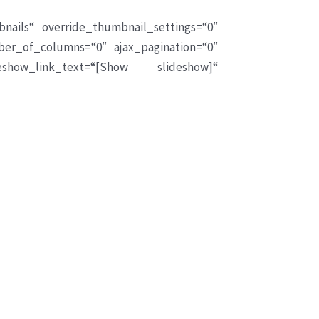
bnails“ override_thumbnail_settings=“0″
er_of_columns=“0″ ajax_pagination=“0″
eshow_link_text=“[Show slideshow]“