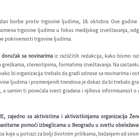
an borbe protiv trgovine ljudima, 18. oktobra. Ove godine s
nomena trgovine ljudima u fokus medijskog izveštavanja, odgo
lne pokrivenosti trgovine ljudima.
i doručak sa novinarima
iz različitih redakcija, kako bismo ra
im greškama, stereotipima, formatima izveštavanja. Na sastank
kako bi organizacija trebalo da gradi odnose sa novinarima i o
govine ljudima i promenjenih trendova je dokaz da bi trebalo gr
anja, a samim ti povećala svest građana i njihova informisanos
RE, zajedno sa aktivistima i aktivistkinjama organizacija Ž
humanitarne pomoći izbeglicama u Beogradu u svetlu obeležava
oba koje u potrazi za bolji životnim prilikama, bežanjem od si