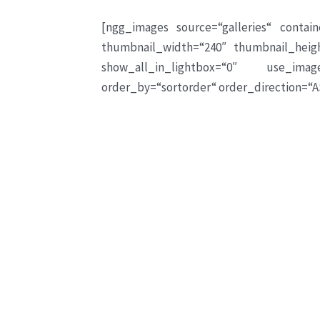
[ngg_images source=“galleries“ contain
thumbnail_width=“240″ thumbnail_heig
show_all_in_lightbox=“0″ use_imag
order_by=“sortorder“ order_direction=“