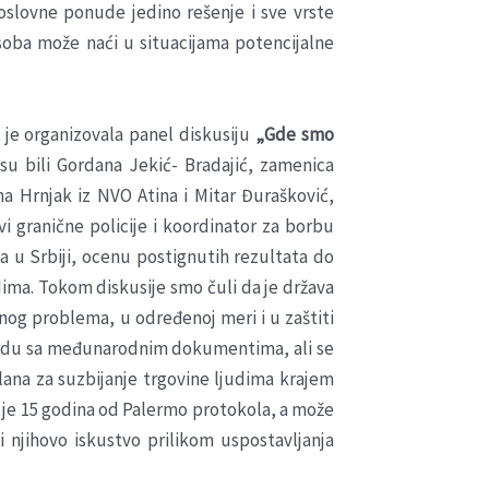
oslovne ponude jedino rešenje i sve vrste
 osoba može naći u situacijama potencijalne
 je organizovala panel diskusiju
„Gde smo
u bili Gordana Jekić- Bradajić, zamenica
a Hrnjak iz NVO Atina i Mitar Đurašković,
i granične policije i koordinator za borbu
ma u Srbiji, ocenu postignutih rezultata do
udima. Tokom diskusije smo čuli da je država
enog problema, u određenoj meri i u zaštiti
u skladu sa međunarodnim dokumentima, ali se
ana za suzbijanje trgovine ljudima krajem
lo je 15 godina od Palermo protokola, a može
 i njihovo iskustvo prilikom uspostavljanja