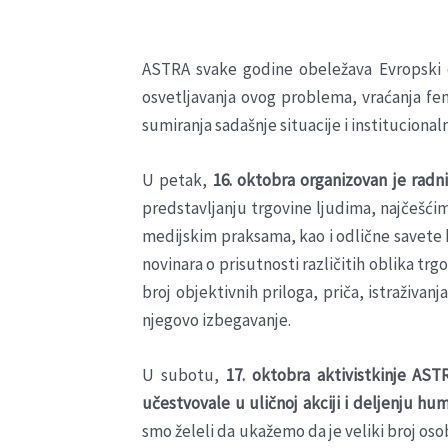
ASTRA svake godine obeležava Evropski d
osvetljavanja ovog problema, vraćanja fe
sumiranja sadašnje situacije i instituciona
U petak,
16. oktobra organizovan je radn
predstavljanju trgovine ljudima, najčešć
medijskim praksama, kao i odlične savete 
novinara o prisutnosti različitih oblika tr
broj objektivnih priloga, priča, istraživ
njegovo izbegavanje.
U subotu,
17. oktobra aktivistkinje AST
učestvovale u uličnoj akciji i deljenju 
smo želeli da ukažemo da je veliki broj os