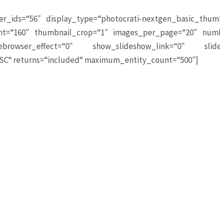
er_ids=“56″ display_type=“photocrati-nextgen_basic_thum
ht=“160″ thumbnail_crop=“1″ images_per_page=“20″ numb
ebrowser_effect=“0″ show_slideshow_link=“0″ slid
ASC“ returns=“included“ maximum_entity_count=“500″]