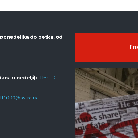
d ponedeljka do petka, od
Pri
dana u nedelji):
116 000
116000@astra.rs