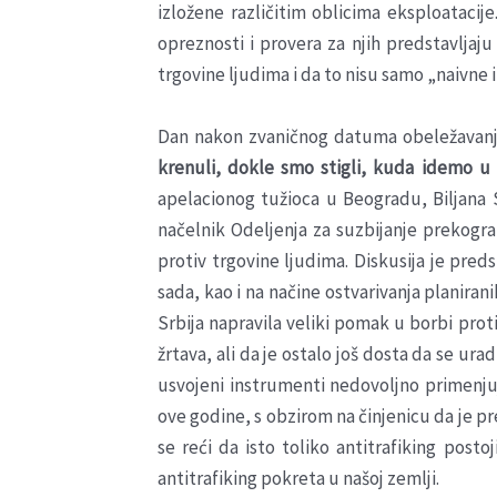
izložene različitim oblicima eksploataci
opreznosti i provera za njih predstavljaju
trgovine ljudima i da to nisu samo „naivne
Dan nakon zvaničnog datuma obeležavanj
krenuli, dokle smo stigli, kuda idemo u 
apelacionog tužioca u Beogradu, Biljana 
načelnik Odeljenja za suzbijanje prekogra
protiv trgovine ljudima. Diskusija je pred
sada, kao i na načine ostvarivanja planiran
Srbija napravila veliki pomak u borbi prot
žrtava, ali da je ostalo još dosta da se ur
usvojeni instrumenti nedovoljno primenju
ove godine, s obzirom na činjenicu da je pr
se reći da isto toliko antitrafiking posto
antitrafiking pokreta u našoj zemlji.