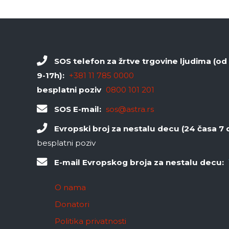
SOS telefon za žrtve trgovine ljudima (o
9-17h):
+381 11 785 0000
besplatni poziv
0800 101 201
SOS E-mail:
sos@astra.rs
Evropski broj za nestalu decu (24 časa 7 
besplatni poziv
E-mail Evropskog broja za nestalu decu:
O nama
Donatori
Politika privatnosti