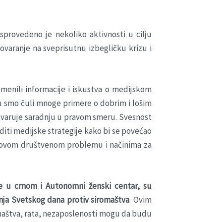
provedeno je nekoliko aktivnosti u cilju
varanje na sveprisutnu izbegličku krizu i
zmenili informacije i iskustva o medijskom
u smo čuli mnoge primere o dobrim i lošim
stvaruje saradnju u pravom smeru. Svesnost
aditi medijske strategije kako bi se povećao
t o ovom društvenom problemu i načinima za
ene u crnom i Autonomni ženski centar, su
nja Svetskog dana protiv siromaštva
. Ovim
romaštva, rata, nezaposlenosti mogu da budu