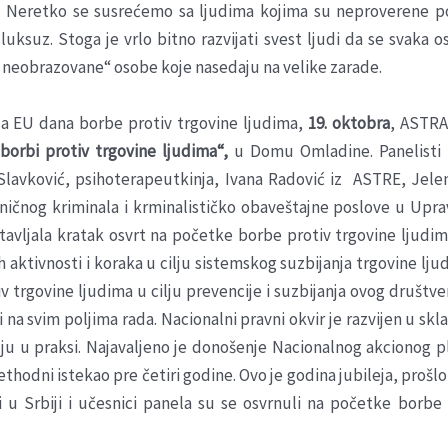
je. Neretko se susrećemo sa ljudima kojima su neproverene p
 luksuz. Stoga je vrlo bitno razvijati svest ljudi da se svaka
 i neobrazovane“ osobe koje nasedaju na velike zarade.
a EU dana borbe protiv trgovine ljudima,
19. oktobra
, ASTRA
borbi protiv trgovine ljudima“,
u Domu Omladine. Panelisti s
Slavković, psihoterapeutkinja, Ivana Radović iz ASTRE, Jelen
ničnog kriminala i krminalističko obaveštajne poslove u Uprav
stavljala kratak osvrt na početke borbe protiv trgovine ljudi
ih aktivnosti i koraka u cilju sistemskog suzbijanja trgovine lj
iv trgovine ljudima u cilju prevencije i suzbijanja ovog društv
adi na svim poljima rada. Nacionalni pravni okvir je razvijen 
ju u praksi. Najavaljeno je donošenje Nacionalnog akcionog pl
ethodni istekao pre četiri godine. Ovo je godina jubileja, proš
ji u Srbiji i učesnici panela su se osvrnuli na početke borbe